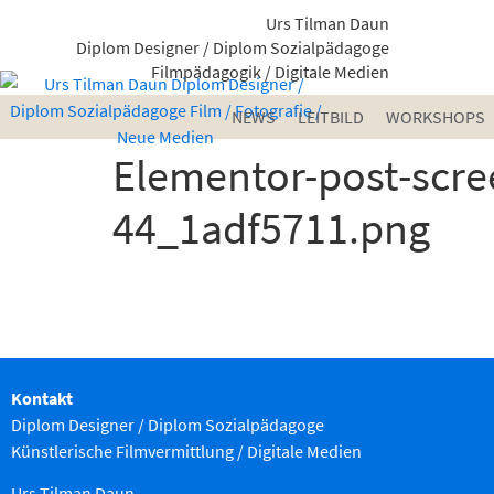
Urs Tilman Daun
Diplom Designer / Diplom Sozialpädagoge
Filmpädagogik / Digitale Medien
NEWS
LEITBILD
WORKSHOPS
Elementor-post-scr
44_1adf5711.png
Kontakt
Diplom Designer / Diplom Sozialpädagoge
Künstlerische Filmvermittlung
/ Digitale Medien
Urs Tilman Daun