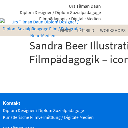
Urs Tilman Daun
Diplom Designer / Diplom Sozialpädagoge
Filmpädagogik / Digitale Medien
NEWS
LEITBILD
WORKSHOPS
Sandra Beer Illustra
Filmpädagogik – ico
Kontakt
Diplom Designer / Diplom Sozialpädagoge
Künstlerische Filmvermittlung
/ Digitale Medien