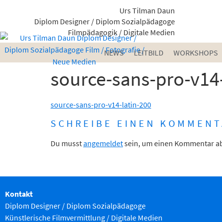
Urs Tilman Daun
Diplom Designer / Diplom Sozialpädagoge
Filmpädagogik / Digitale Medien
NEWS
LEITBILD
WORKSHOPS
source-sans-pro-v14-
source-sans-pro-v14-latin-200
SCHREIBE EINEN KOMMENT
Du musst
angemeldet
sein, um einen Kommentar a
Kontakt
Diplom Designer / Diplom Sozialpädagoge
Künstlerische Filmvermittlung
/ Digitale Medien