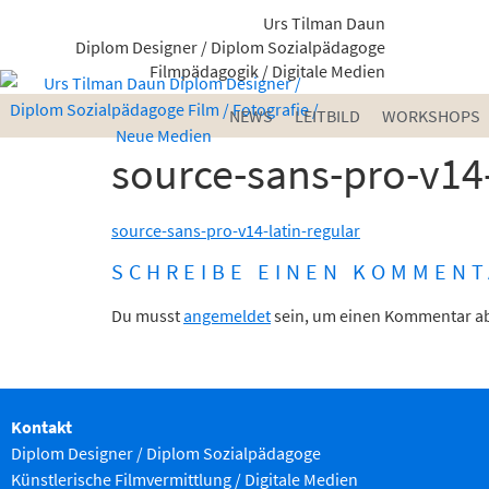
Urs Tilman Daun
Diplom Designer / Diplom Sozialpädagoge
Filmpädagogik / Digitale Medien
NEWS
LEITBILD
WORKSHOPS
source-sans-pro-v14-
source-sans-pro-v14-latin-regular
SCHREIBE EINEN KOMMENT
Du musst
angemeldet
sein, um einen Kommentar a
Kontakt
Diplom Designer / Diplom Sozialpädagoge
Künstlerische Filmvermittlung
/ Digitale Medien