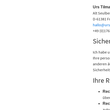
Urs Tilm
Alt Seulbe
D-61381 F
hallo@ur
+49 (0)17
Siche
Ich habe 
Ihre pers
anderen ä
Sicherhei
Ihre 
Rec
über
Rec
zutr