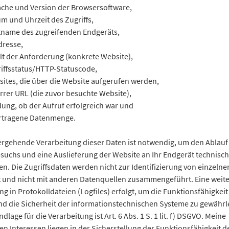
che und Version der Browsersoftware,
m und Uhrzeit des Zugriffs,
name des zugreifenden Endgeräts,
dresse,
lt der Anforderung (konkrete Website),
iffsstatus/HTTP-Statuscode,
ites, die über die Website aufgerufen werden,
rrer URL (die zuvor besuchte Website),
ung, ob der Aufruf erfolgreich war und
rtragene Datenmenge.
ergehende Verarbeitung dieser Daten ist notwendig, um den Ablauf
suchs und eine Auslieferung der Website an Ihr Endgerät technisch
n. Die Zugriffsdaten werden nicht zur Identifizierung von einzeln
 und nicht mit anderen Datenquellen zusammengeführt. Eine weit
g in Protokolldateien (Logfiles) erfolgt, um die Funktionsfähigkeit
nd die Sicherheit der informationstechnischen Systeme zu gewährl
dlage für die Verarbeitung ist Art. 6 Abs. 1 S. 1 lit. f) DSGVO. Meine
en Interessen liegen in der Sicherstellung der Funktionsfähigkeit d