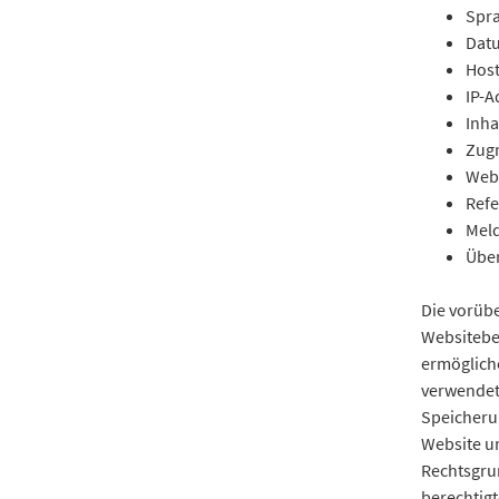
Spra
Datu
Host
IP-A
Inha
Zugr
Webs
Refe
Meld
Übe
Die vorüb
Websitebe
ermögliche
verwendet
Speicherun
Website u
Rechtsgrun
berechtigt