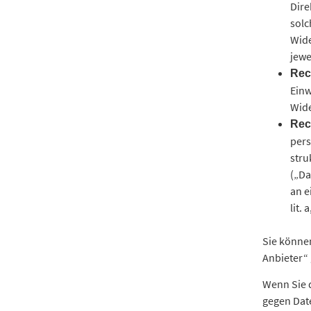
Dire
solc
Wide
jewe
Rec
Einw
Wide
Rec
pers
stru
(„Da
an e
lit.
Sie können
Anbieter“
Wenn Sie 
gegen Dat