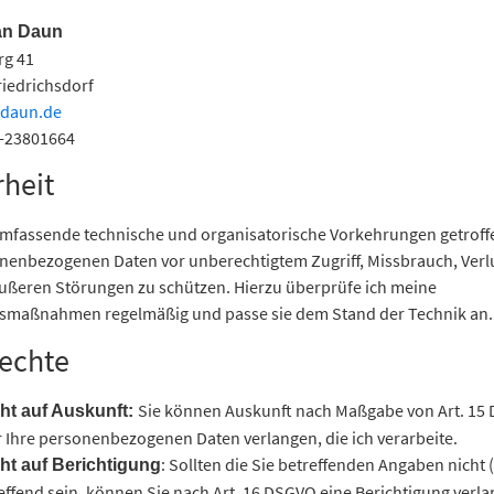
an Daun
rg 41
riedrichsdorf
sdaun.de
6-23801664
rheit
umfassende technische und organisatorische Vorkehrungen getroff
onenbezogenen Daten vor unberechtigtem Zugriff, Missbrauch, Verl
ußeren Störungen zu schützen. Hierzu überprüfe ich meine
tsmaßnahmen regelmäßig und passe sie dem Stand der Technik an.
Rechte
Sie können Auskunft nach Maßgabe von Art. 15
ht auf Auskunft:
 Ihre personenbezogenen Daten verlangen, die ich verarbeite.
: Sollten die Sie betreffenden Angaben nicht
ht auf Berichtigung
effend sein, können Sie nach Art. 16 DSGVO eine Berichtigung verl