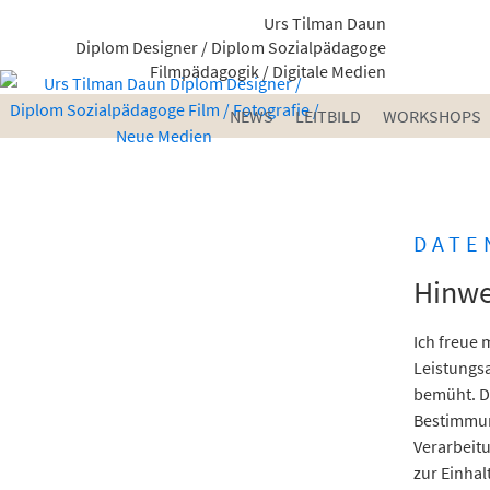
Urs Tilman Daun
Diplom Designer / Diplom Sozialpädagoge
Filmpädagogik / Digitale Medien
NEWS
LEITBILD
WORKSHOPS
DATE
Hinwe
Ich freue
Leistungs
bemüht. Di
Bestimmung
Verarbeit
zur Einha