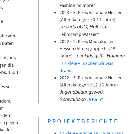
Fashion no more“
ng
2023 – 3. Preis Visionale Hessen
(Alterskategorie 0-11 Jahre) –
ie
ecokids gUG, Hofheim
„Filmcamp Wasser“
abe von
2022 – 2. Preis MediaSurfer
n Daten
Hessen (Altersgruppe bis 15
Jahre) –
ecokids gUG, Hofheim
cht, aus
„17 Ziele – machen wir was
gen die
draus!“
bs. 1 S. 1
2022 – 3. Preis Visionale Hessen
(Alterskategorie 12-15 Jahre)-
 es sei
Jugendbildungswerk
„5Teen“
Schwalbach
zudem,
er
ßerdem
PROJEKTBERICHTE
uch gegen
ke der
17 Ziele – Machen wir was draus