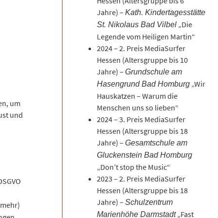
Hessen (Altersgruppe bis 6
Jahre) –
Kath. Kindertagesstätte
„Die
St. Nikolaus Bad Vilbel
Legende vom Heiligen Martin“
2024 – 2. Preis MediaSurfer
Hessen (Altersgruppe bis 10
Jahre) –
Grundschule am
„Wir
Hasengrund Bad Homburg
Hauskatzen – Warum die
en, um
Menschen uns so lieben“
ust und
2024 – 3. Preis MediaSurfer
Hessen (Altersgruppe bis 18
Jahre) –
Gesamtschule am
Gluckenstein Bad Homburg
„Don’t stop the Music“
2023 – 2. Preis MediaSurfer
 DSGVO
Hessen (Altersgruppe bis 18
Jahre) –
Schulzentrum
 (mehr)
„Fast
Marienhöhe Darmstadt
angen.