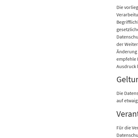
Die vorlie
Verarbeitu
Begrifflic
gesetzlich
Datenschu
der Weite
Änderung 
empfehle I
Ausdruck 
Geltu
Die Datens
auf etwaig
Veran
Für die V
Datenschut