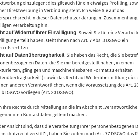
ktwerbung einzulegen; dies gilt auch für ein etwaiges Profiling, sow
her Direktwerbung in Verbindung steht. Ich weise Sie auf das
rspruchsrecht in dieser Datenschutzerklärung im Zusammenhang 
iligen Verarbeitung hin.
: Soweit Sie für eine Verarbei
ht auf Widerruf Ihrer Einwilligung
illigung erteilt haben, steht Ihnen nach Art. 7 Abs. 3 DSGVO ein
rrufsrecht zu.
: Sie haben das Recht, die Sie betre
ht auf Datenübertragbarkeit
onenbezogenen Daten, die Sie mir bereitgestellt haben, in einem
kturierten, gängigen und maschinenlesbaren Format zu erhalten
tenübertragbarkeit“) sowie das Recht auf Weiterübermittlung dies
inen anderen Verantwortlichen, wenn die Voraussetzung des Art. 20
 a, b DSGVO vorliegen (Art. 20 DSGVO).
 Ihre Rechte durch Mitteilung an die im Abschnitt „Verantwortliche
 genannten Kontaktdaten geltend machen.
der Ansicht sind, dass die Verarbeitung Ihrer personenbezogenen 
enschutzrecht verstößt, haben Sie zudem nach Art. 77 DSGVO das Re