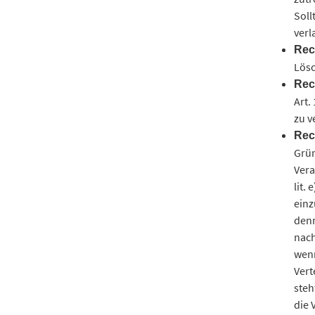
Soll
verl
Rec
Lösc
Rec
Art.
zu v
Rec
Grün
Vera
lit.
einz
denn
nach
wenn
Vert
steh
die 