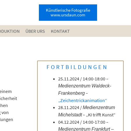
Künstlerische Fotografie
www.ursdaun.com
ODUKTION
ÜBER URS
KONTAKT
FORTBILDUNGEN
25.11.2024 / 14:00-18:00 –
Medienzentrum Waldeck-
meinem
–
Frankenberg
icherheit
„Zeichentrickanimation“
ichen
28.11.2024 /
Medienzentrum
g von
– „KI trifft Kunst“
Michelstadt
elungen
04.12.2024 / 14:00-17:00 –
Medienzentrum Frankfurt –