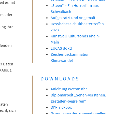
eit es mit
„5teen“ – Ein Horrorfilm aus
Schwalbach
mit der
Aufgekratzt und Angemalt
Hessisches Schultheatertreffen
tung Ihre
2023
Kunstvoll Kulturfonds Rhein-
Main
ffenden
LUCAS dokt!
Zeichentrickanimation
Klimawandel
er Daten
 Abs. 1
DOWNLOADS
r
Anleitung Wetransfer
Diplomarbeit „Sehen-verstehen,
gestalten-begreifen“
Daten
DIY-Trickbox
cht, sich
Grundlagen der konventionellen