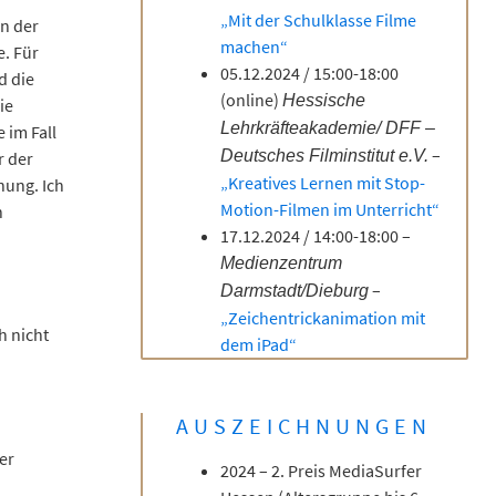
„Mit der Schulklasse Filme
en der
machen“
e. Für
05.12.2024 / 15:00-18:00
d die
(online)
Hessische
ie
Lehrkräfteakademie/ DFF –
 im Fall
–
Deutsches Filminstitut e.V.
r der
„Kreatives Lernen mit Stop-
hung. Ich
Motion-Filmen im Unterricht“
n
17.12.2024 / 14:00-18:00 –
Medienzentrum
–
Darmstadt/Dieburg
„Zeichentrickanimation mit
h nicht
dem iPad“
.
AUSZEICHNUNGEN
er
2024 – 2. Preis MediaSurfer