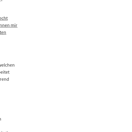
echt
önnen mir
nten
 welchen
eitet
hrend
m