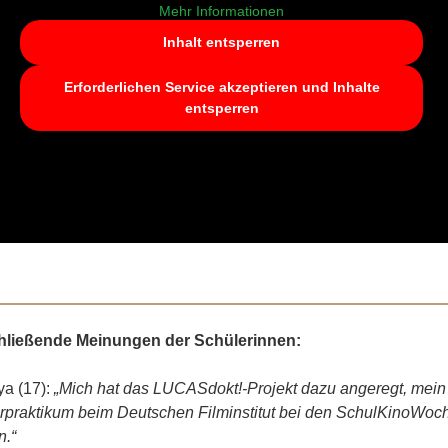
Mehr Informationen
Inhalt entsperren
Erforderlichen Service akzeptieren und Inhalte
entsperren
ende Meinungen der Schülerinnen:
ya (17):
„Mich hat das LUCASdokt!-Projekt dazu angeregt, mein
rpraktikum beim Deutschen Filminstitut bei den SchulKinoWoc
.“