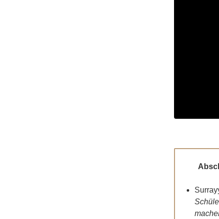
Abschließ
Surray
Schüle
machen