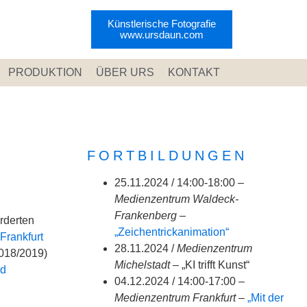
Künstlerische Fotografie
www.ursdaun.com
PRODUKTION
ÜBER URS
KONTAKT
FORTBILDUNGEN
25.11.2024 / 14:00-18:00 –
Medienzentrum Waldeck-
Frankenberg
–
rderten
„Zeichentrickanimation“
 Frankfurt
28.11.2024 /
Medienzentrum
2018/2019)
Michelstadt
– „KI trifft Kunst“
nd
04.12.2024 / 14:00-17:00 –
Medienzentrum Frankfurt –
„Mit der