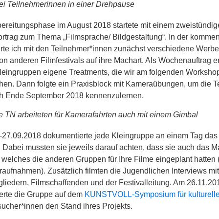
ei Teilnehmerinnen in einer Drehpause
bereitungsphase im August 2018 startete mit einem zweistündi
ortrag zum Thema „Filmsprache/ Bildgestaltung“. In der komm
erte ich mit den Teilnehmer*innen zunächst verschiedene Werb
von anderen Filmfestivals auf ihre Machart. Als Wochenauftrag er
 Kleingruppen eigene Treatments, die wir am folgenden Worksho
hen. Dann folgte ein Praxisblock mit Kameraübungen, um die Te
h Ende September 2018 kennenzulernen.
e TN arbeiteten für Kamerafahrten auch mit einem Gimbal
-27.09.2018 dokumentierte jede Kleingruppe an einem Tag da
. Dabei mussten sie jeweils darauf achten, dass sie auch das Ma
 welches die anderen Gruppen für Ihre Filme eingeplant hatten 
eraufnahmen). Zusätzlich filmten die Jugendlichen Interviews mi
gliedern, Filmschaffenden und der Festivalleitung. Am 26.11.20
ierte die Gruppe auf dem
KUNSTVOLL-Symposium für kulturelle
ucher*innen den Stand ihres Projekts.