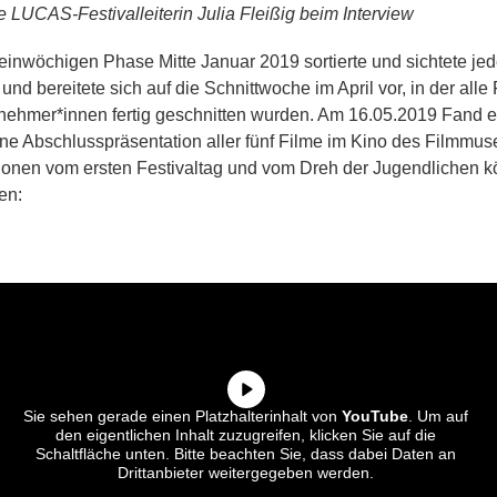
e LUCAS-Festivalleiterin Julia Fleißig beim Interview
 einwöchigen Phase Mitte Januar 2019 sortierte und sichtete je
 und bereitete sich auf die Schnittwoche im April vor, in der alle
lnehmer*innen fertig geschnitten wurden. Am 16.05.2019 Fand 
e Abschlusspräsentation aller fünf Filme im Kino des Filmmuse
ionen vom ersten Festivaltag und vom Dreh der Jugendlichen 
en:
Sie sehen gerade einen Platzhalterinhalt von
YouTube
. Um auf
den eigentlichen Inhalt zuzugreifen, klicken Sie auf die
Schaltfläche unten. Bitte beachten Sie, dass dabei Daten an
Drittanbieter weitergegeben werden.