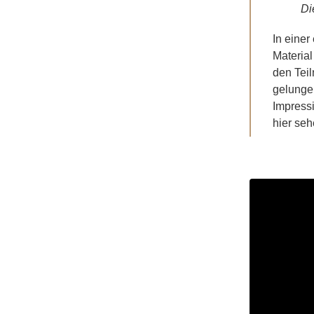
Di
In einer
Material
den Tei
gelungen
Impress
hier seh