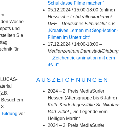
Schulklasse Filme machen“
05.12.2024 / 15:00-18:00 (online)
gen
Hessische Lehrkräfteakademie/
enden Woche
DFF – Deutsches Filminstitut e.V.
–
espots und
„Kreatives Lernen mit Stop-Motion-
stellten Sie
Filmen im Unterricht“
ptag
17.12.2024 / 14:00-18:00 –
chnik für
Medienzentrum Darmstadt/Dieburg
–
„Zeichentrickanimation mit dem
iPad“
AUSZEICHNUNGEN
s LUCAS-
terial
2024 – 2. Preis MediaSurfer
(z.B.
Hessen (Altersgruppe bis 6 Jahre) –
t Besuchern,
Kath. Kindertagesstätte St. Nikolaus
18
Bad Vilbel
„Die Legende vom
 Bildung
vor
Heiligen Martin“
2024 – 2. Preis MediaSurfer