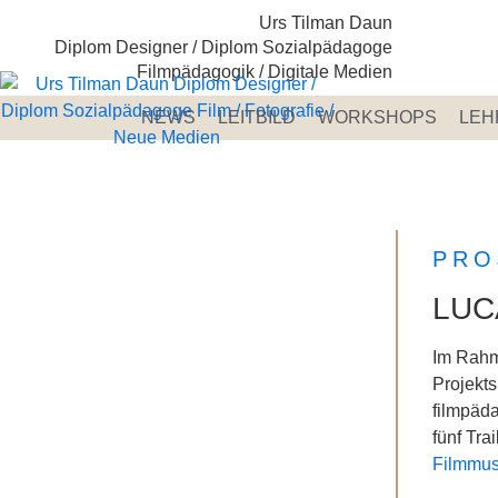
Urs Tilman Daun
Diplom Designer / Diplom Sozialpädagoge
Filmpädagogik / Digitale Medien
NEWS
LEITBILD
WORKSHOPS
LEH
PRO
LUC
Im Rah
Projekts
filmpäda
fünf Tra
Filmmus