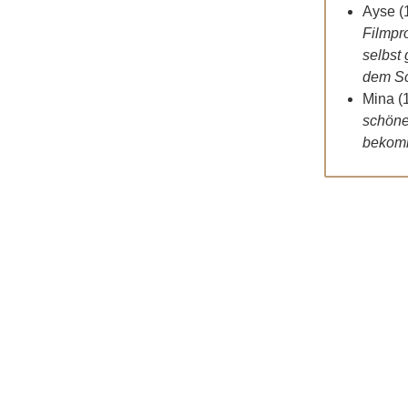
Ayse (
Filmpr
selbst 
dem Sc
Mina (
schöne
bekomm