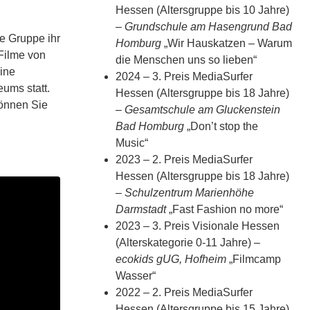
Hessen (Altersgruppe bis 10 Jahre)
–
Grundschule am Hasengrund Bad
de Gruppe ihr
Homburg
„Wir Hauskatzen – Warum
 Filme von
die Menschen uns so lieben“
eine
2024 – 3. Preis MediaSurfer
ums statt.
Hessen (Altersgruppe bis 18 Jahre)
können Sie
–
Gesamtschule am Gluckenstein
Bad Homburg
„Don’t stop the
Music“
2023 – 2. Preis MediaSurfer
Hessen (Altersgruppe bis 18 Jahre)
–
Schulzentrum Marienhöhe
Darmstadt
„Fast Fashion no more“
2023 – 3. Preis Visionale Hessen
(Alterskategorie 0-11 Jahre) –
ecokids gUG, Hofheim
„Filmcamp
Wasser“
2022 – 2. Preis MediaSurfer
Hessen (Altersgruppe bis 15 Jahre)