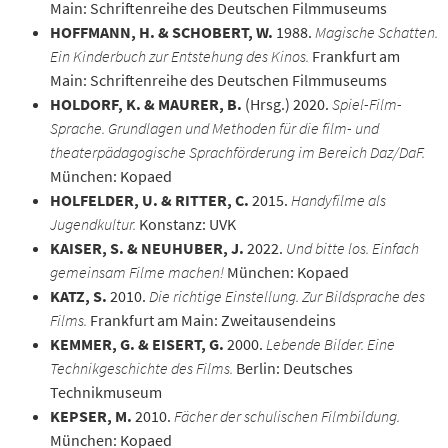
Main: Schriftenreihe des Deutschen Filmmuseums
HOFFMANN, H. & SCHOBERT, W.
1988.
Magische Schatten.
Ein Kinderbuch zur Entstehung des Kinos.
Frankfurt am
Main: Schriftenreihe des Deutschen Filmmuseums
HOLDORF, K. & MAURER, B.
(Hrsg.) 2020.
Spiel-Film-
Sprache. Grundlagen und Methoden für die film- und
theaterpädagogische Sprachförderung im Bereich Daz/DaF.
München: Kopaed
HOLFELDER, U. & RITTER, C.
2015.
Handyfilme als
Jugendkultur.
Konstanz: UVK
KAISER, S. & NEUHUBER, J.
2022.
Und bitte los. Einfach
gemeinsam Filme machen!
München: Kopaed
KATZ, S.
2010.
Die richtige Einstellung. Zur Bildsprache des
Films.
Frankfurt am Main: Zweitausendeins
KEMMER, G. & EISERT, G.
2000.
Lebende Bilder. Eine
Technikgeschichte des Films.
Berlin: Deutsches
Technikmuseum
KEPSER, M.
2010.
Fächer der schulischen Filmbildung.
München: Kopaed