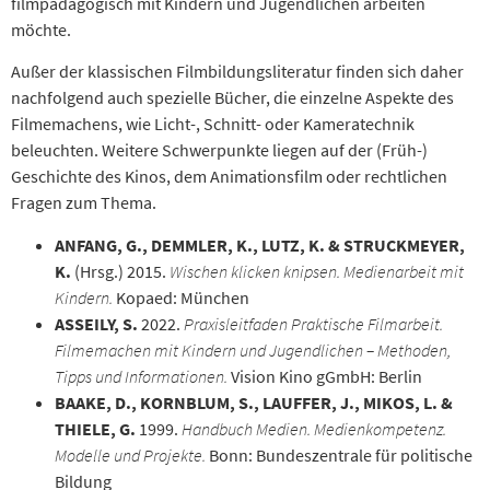
filmpädagogisch mit Kindern und Jugendlichen arbeiten
möchte.
Außer der klassischen Filmbildungsliteratur finden sich daher
nachfolgend auch spezielle Bücher, die einzelne Aspekte des
Filmemachens, wie Licht-, Schnitt- oder Kameratechnik
beleuchten. Weitere Schwerpunkte liegen auf der (Früh-)
Geschichte des Kinos, dem Animationsfilm oder rechtlichen
Fragen zum Thema.
ANFANG, G., DEMMLER, K., LUTZ, K. & STRUCKMEYER,
K.
(Hrsg.) 2015.
Wischen klicken knipsen. Medienarbeit mit
Kindern.
Kopaed: München
ASSEILY, S.
2022.
Praxisleitfaden Praktische Filmarbeit.
Filmemachen mit Kindern und Jugendlichen – Methoden,
Tipps und Informationen.
Vision Kino gGmbH: Berlin
BAAKE, D., KORNBLUM, S., LAUFFER, J., MIKOS, L. &
THIELE, G.
1999.
Handbuch Medien. Medienkompetenz.
Modelle und Projekte.
Bonn: Bundeszentrale für politische
Bildung