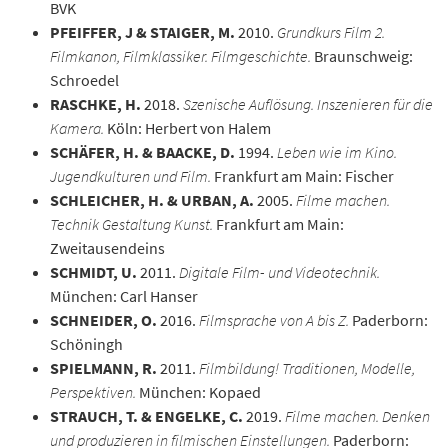
BVK
PFEIFFER, J & STAIGER, M.
2010.
Grundkurs Film 2.
Filmkanon, Filmklassiker. Filmgeschichte.
Braunschweig:
Schroedel
RASCHKE, H.
2018.
Szenische Auflösung. Inszenieren für die
Kamera.
Köln: Herbert von Halem
SCHÄFER, H. & BAACKE, D.
1994.
Leben wie im Kino.
Jugendkulturen und Film.
Frankfurt am Main: Fischer
SCHLEICHER, H. & URBAN, A.
2005.
Filme machen.
Technik Gestaltung Kunst.
Frankfurt am Main:
Zweitausendeins
SCHMIDT, U.
2011.
Digitale Film- und Videotechnik.
München: Carl Hanser
SCHNEIDER, O.
2016.
Filmsprache von A bis Z.
Paderborn:
Schöningh
SPIELMANN, R.
2011.
Filmbildung! Traditionen, Modelle,
Perspektiven.
München: Kopaed
STRAUCH, T. & ENGELKE, C.
2019.
Filme machen. Denken
und produzieren in filmischen Einstellungen.
Paderborn: