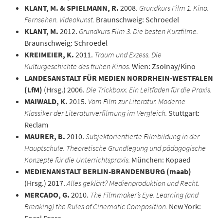
KLANT, M. & SPIELMANN, R.
2008.
Grundkurs Film 1. Kino.
Fernsehen. Videokunst.
Braunschweig: Schroedel
KLANT, M.
2012.
Grundkurs Film 3. Die besten Kurzfilme.
Braunschweig: Schroedel
KREIMEIER, K.
2011.
Traum und Exzess. Die
Kulturgeschichte des frühen Kinos.
Wien: Zsolnay/Kino
LANDESANSTALT FÜR MEDIEN NORDRHEIN-WESTFALEN
(LfM)
(Hrsg.) 2006.
Die Trickboxx. Ein Leitfaden für die Praxis.
MAIWALD, K.
2015.
Vom Film zur Literatur. Moderne
Klassiker der Literaturverfilmung im Vergleich.
Stuttgart:
Reclam
MAURER, B.
2010.
Subjektorientierte Filmbildung in der
Hauptschule. Theoretische Grundlegung und pädagogische
Konzepte für die Unterrichtspraxis.
München: Kopaed
MEDIENANSTALT BERLIN-BRANDENBURG (maab)
(Hrsg.) 2017.
Alles geklärt? Medienproduktion und Recht.
MERCADO, G.
2010.
The Filmmaker’s Eye. Learning (and
Breaking) the Rules of Cinematic Composition.
New York:
Focal Press