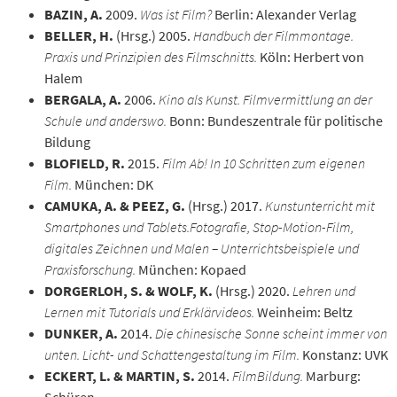
BAZIN, A.
2009.
Was ist Film?
Berlin: Alexander Verlag
BELLER, H.
(Hrsg.) 2005.
Handbuch der Filmmontage.
Praxis und Prinzipien des Filmschnitts.
Köln: Herbert von
Halem
BERGALA, A.
2006.
Kino als Kunst. Filmvermittlung an der
Schule und anderswo.
Bonn: Bundeszentrale für politische
Bildung
BLOFIELD, R.
2015.
Film Ab! In 10 Schritten zum eigenen
Film.
München: DK
CAMUKA, A. & PEEZ, G.
(Hrsg.) 2017.
Kunstunterricht mit
Smartphones und Tablets.Fotografie, Stop-Motion-Film,
digitales Zeichnen und Malen – Unterrichtsbeispiele und
Praxisforschung.
München: Kopaed
DORGERLOH, S. & WOLF, K.
(Hrsg.) 2020.
Lehren und
Lernen mit Tutorials und Erklärvideos.
Weinheim: Beltz
DUNKER, A.
2014.
Die chinesische Sonne scheint immer von
unten. Licht- und Schattengestaltung im Film.
Konstanz: UVK
ECKERT, L. & MARTIN, S.
2014.
FilmBildung.
Marburg:
Schüren